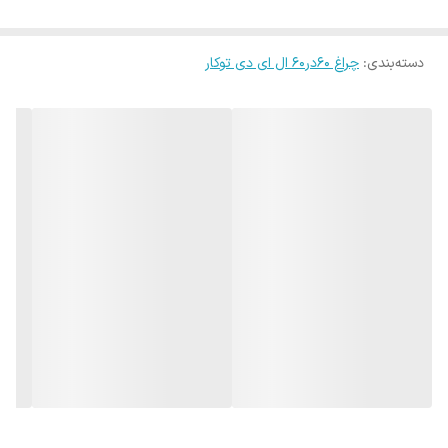
رنگ بدنه
سفید
جنس
آلومینیوم آنودایز
دسته‌بندی
:
چراغ 60در60 ال ای دی توکار
شبکه
توان
56~ 72 وات
منبع نور
لامپ سوکتی LED
زاویه
تابش
120
نور
ابعاد
L600*W600*H50
طریقه
توکار
نصب
ضمانت
36 ماه
موارد
سقفي توکار, راهروها , هتل ها , نمايشگاه ها و فروشگاهها و
استفاده
بنگاه های اقتصادی