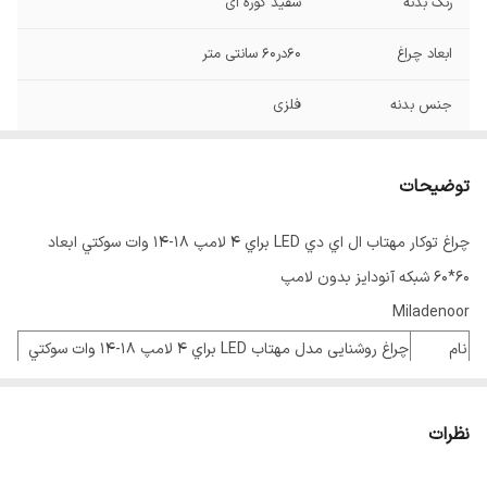
رنگ بدنه
سفید کوره ای
ابعاد چراغ
60در60 سانتی متر
جنس بدنه
فلزی
جنس شبکه
آلمینیوم آنودایز
توضیحات
چراغ توکار مهتاب ال اي دي LED براي 4 لامپ 18-14 وات سوکتي ابعاد
60*60 شبکه آنودايز بدون لامپ
Miladenoor
نام
چراغ روشنایی مدل مهتاب LED براي 4 لامپ 18-14 وات سوکتي
محصول
شبکه آنودایز کفی سفید
(برق مستقیم)
جنس
نظرات
فلزی
بدنه