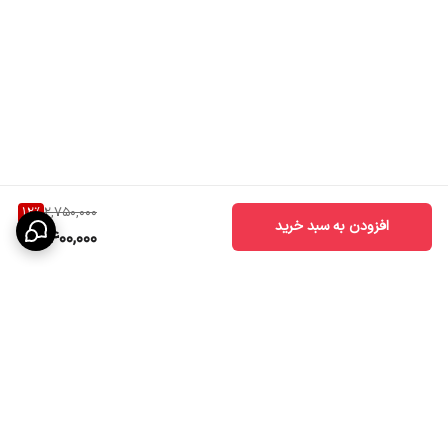
12
%
2,750,000
افزودن به سبد خرید
2,400,000
برگشت به بالا