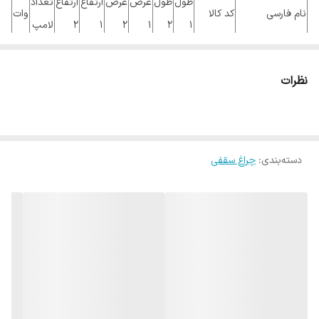
طول
طول
عرض
عرض
ارتفاع
ارتفاع
تعداد
نام فارسی
کد کالا
وات
1
2
1
2
1
2
لامپ
چراغ بهشید 40*1
سفيد القايي با
نظرات
40
1
80
40
60
1250
B40W1/7
استارت اسرام
بدون لامپ
دسته‌بندی
:
چراغ سقفی
ديواري , راهروها , اداری , هتل ها , نمايشگاه ها و
موارد کاربرد
فروشگاهها , ...