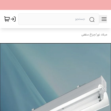
میلاد نور
/
چراغ سقفی