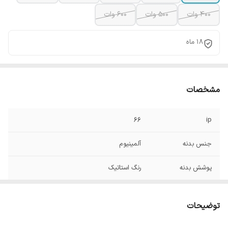
400 وات
500 وات
600 وات
18 ماه
مشخصات
66
ip
جنس بدنه
آلمینیوم
پوشش بدنه
رنگ استاتیک
توضیحات