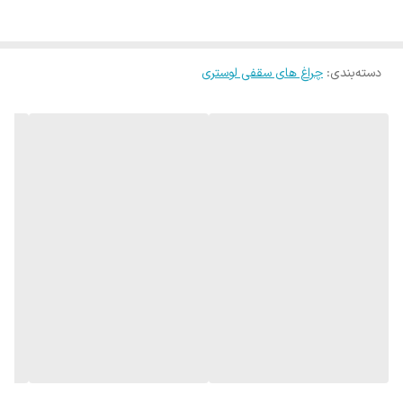
محصول نصب آسان بدون نیاز به تغییر در ساختار محل نصب (بدون
برش) می‌باشد. بهره‌نوری بالا و طول عمر بسیار زیاد از مزایای دیگر آن و
دسته‌بندی
:
چراغ های سقفی لوستری
راهکاری کارآمد برای افزایش بهره‌وری سیستم‌های روشنایی است.