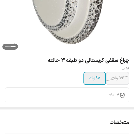
چراغ سقفی کریستالی دو طبقه 3 حالته
توان
72 وات
98وات
18 ماه
مشخصات