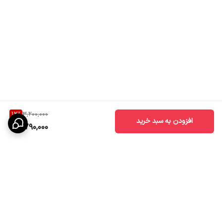
12
%
3,200,000
افزودن به سبد خرید
2,790,000