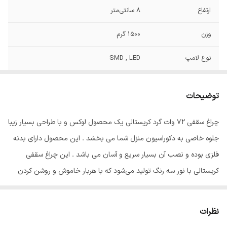
ارتفاع
۸ سانتی‌متر
وزن
1500 گرم
نوع لامپ
SMD , LED
تعداد سرپیچ
1 عدد
لامپ/LED
توضیحات
میزان نوردهی
۸۵۰۰ لومن
چراغ سقفی 72 وات گرد کریستالی یک محصول لوکس و با طراحی بسیار زیبا
جلوه خاصی به دکوراسیون منزل شما می بخشد . این محصول دارای بدنه
جنس بدنه
استیل و پلاستیک
فلزی بوده و نصب آن بسیار سریع و آسان می باشد . این چراغ سقفی
ابعاد
8*50*50 سانتی‌متر
کریستالی با نور سه رنگ تولید می‌شود که با هربار خاموش و روشن کردن
کلید ، نور آن بین رنگ‌های آفتابی ، سفید ، یخی(طبیعی) تغییر می‌کند و
توان روشنایی آن در هر نور به ترتیب (36w) ، (36w) ، (72w) است که
نظرات
توان بالایی برای روشنایی اماکن مختلف محسوب میشود . از مزایای این