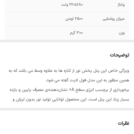
ولتاژ
180تا220 ولت
میزان روشنایی
2500 لومن
وزن
300 گرم
قطر رویه
17 سانتی متر
توضیحات
طول عمر
30000 ساعت
ویژگی خاص این پنل پخش نور از کناره ها به علاوه وسط می باشد که به
فرکانس
50و60 هرتز
همین منظور به این مدل فول لایت گفته می شود.
توان
24 وات
برخورداری از برچسب انرژی سطح A+ نشان‌دهنده‌ی مصرف پایین و بازده
بسیار زیاد این پنل است. این محصول توانایی تولید نور بدون لرزش و
ابعاد
4*17 سانتی‌متر
سوسو را دارد که موجب کاهش خستگی چشم می‌شود. یکی از مزایای این
محصول عمر طولانی آن است. پنل روکار دایره 24 وات در ادارات، منازل و
نظرات
اماکن عمومی مورد استفاده قرار می گیرند. چراغ های سقفی و لوسترها در