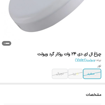
چراغ ال ای دی 24 وات روکار گرد ویولت
برند:
ویولت(Violet)
نور
سفید
زرد
نچرال
مشخصات