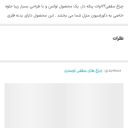
ابعاد 72 وات
50x50x8 سانتی‌متر
چراغ سقفی72وات پنکه دار، یک محصول لوکس و با طراحی بسیار زیبا جلوه
خاصی به دکوراسیون منزل شما می بخشد . این محصول دارای بدنه فلزی
بوده و نصب آن بسیار سریع و آسان می باشد . این چراغ سقفی کریستالی
با نور سه رنگ تولید می‌شود که با هربار خاموش و روشن کردن کلید ، نور آن
نظرات
بین رنگ‌های آفتابی ، سفید ، یخی(طبیعی) تغییر می‌کند و توان روشنایی
آن در هر نور به ترتیب (36w) ، (36w) ، (72w) است که توان بالایی برای
روشنایی اماکن مختلف محسوب میشود . از مزایای این محصول نصب
دسته‌بندی
:
چراغ های سقفی لوستری
آسان بدون نیاز به تغییر در ساختار محل نصب (بدون برش) می‌باشد.
بهره‌نوری بالا و طول عمر بسیار زیاد از مزایای دیگر آن و راهکاری کارآمد برای
افزایش بهره‌وری سیستم‌های روشنایی است.
این محصولعلاوه بر روشنایی دارای پنکه با دور مناسب می لاشد که موجب
خنک کردن محیط می شود.