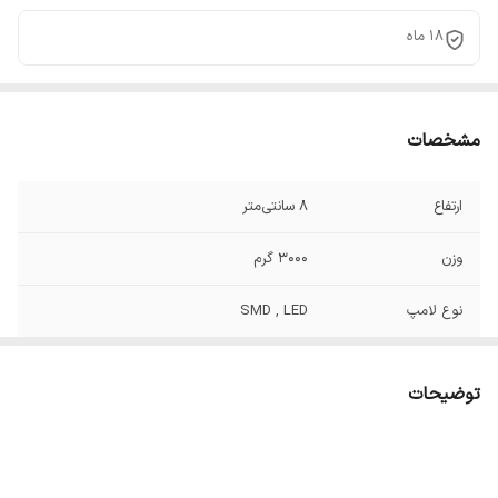
18 ماه
مشخصات
ارتفاع
8 سانتی‌متر
وزن
3000 گرم
نوع لامپ
SMD , LED
توان
72 وات
توضیحات
میزان نوردهی
6500 لومن
جنس بدنه
استیل و پلاستیک