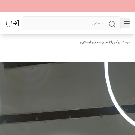
میلاد نور
/
چراغ های سقفی لوستری