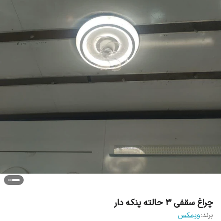
چراغ سقفی 3 حالته پنکه دار
برند:
ویمکس