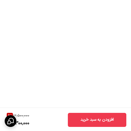
9
%
12,500,000
افزودن به سبد خرید
11,300,000