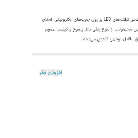
در ساخت پروژکتور SMD استفاده از تکنولوژی نوین SMT (Surface Mount Technology) استفاده شده است. این پروژکتورها با نصب سطحی تراشه‌‌های LED بر روی چیپ‌‌های الکترونیکی، امکان
متعددی مورد استقبال عموم قرار گرفته‌‌اند. این محصولات از تنوع رنگی بالا، وضوح و کیفیت تصویر
رپردازی و روشنایی، منجر به توسعه و پیشرفت تکنولوژی SMD شده است. امروزه شاهد ارتقای مداوم این تکنولوژی و ظهور محصولات نوین و
ق به ارائه منابع نوری پیشرفته ‌ای شده‌ اند که قادر به برآورده کردن نیازهای متنوع در زمینه‌ روشنایی و
افزودن نظر
های مبتنی بر تکنولوژی نوین هستند. این پروژکتورها در مقایسه با مدل‌های COB ، ویژگی‌های متمایزی دارند که آنها را کارآمدتر و بهره‌ورتر می‌ ‌سازد.
 دیگر، این پروژکتورها می‌توانند نور بیشتری را با مصرف انرژی کمتر
علاوه بر این، پروژکتورهای SMD دارای ویژگی‌های دیگری همچون تولید نور یکنواخت در محیط، تولید گرمای کمتر نسبت به پروژکتورهای COB، قیمت پروژکتور SMD اقتصادی‌تر و قابلیت استفاده از
لنزهای متنوع برای کنترل بهتر پرتاب نور را دارند. در نتیجه، این محصولات بازدهی نوری بالاتری خواهند داشت. البته روش تولید پروژکتور SMD نسبتاً پیچیده ‌تر و گران ‌تر از مدل های ساده LED