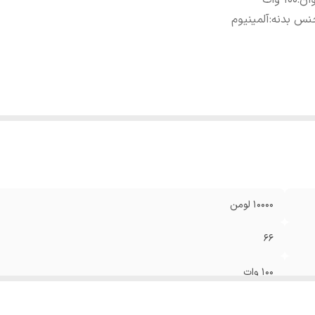
ان
:
100 وات
نس بدنه
:
آلمینیوم
10000 لومن
66
100 وات
آلمینیوم