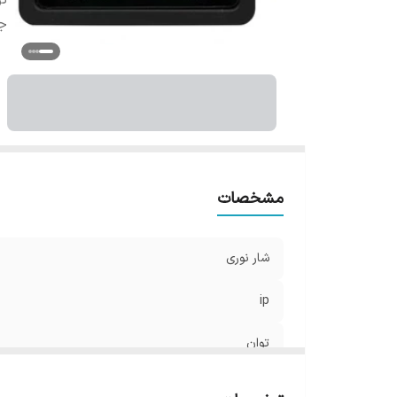
تو
ج
مشخصات
شار نوری
ip
توان
جنس بدنه