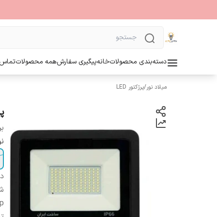
دسته‌بندی محصولات
خانه
پیگیری سفارش
همه محصولات
تماس ب
میلاد نور
/
پرژکتور LED
پر
بر
نو
دس
شا
ip