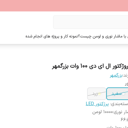
ا ما
شار نوری و لومن چیست؟
نمونه کار و پروژه های انجام شده
وژکتور ال ای دی 100 وات بزرگمهر
ند:
بزرگمهر
ر
سفید
زرد
ته‌بندی
:
پرژکتور LED
ر نوری
:
10000 لومن
66
: