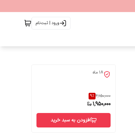
ورود | ثبت‌نام
18 ماه
9
%
2,150,000
1,950,000
افزودن به سبد خرید