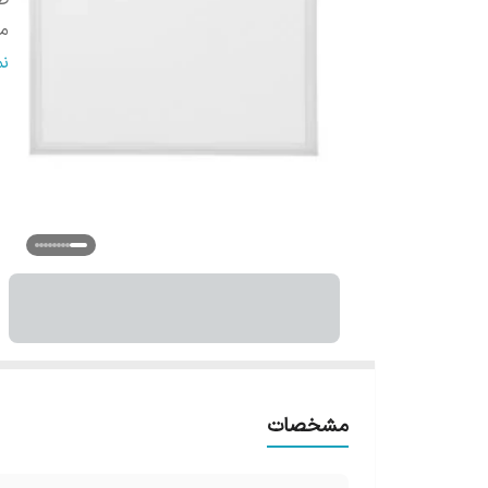
ط
می
تو
ن
س
ق
ف
اب
مشخصات