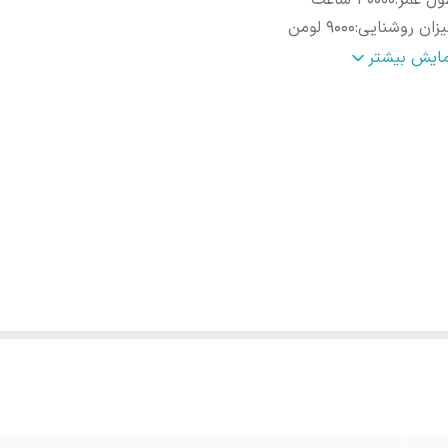
ول عمر
:
30000 ساعت
زان روشنایی
:
9000 لومن
ان
:
100 وات
مایش بیشتر
اخت
:
ایران
طر برش سقف
:
600x600 میلی‌متر
رکانس
:
50و60 هرتز
عاد
:
60x60x3 سانتی‌متر