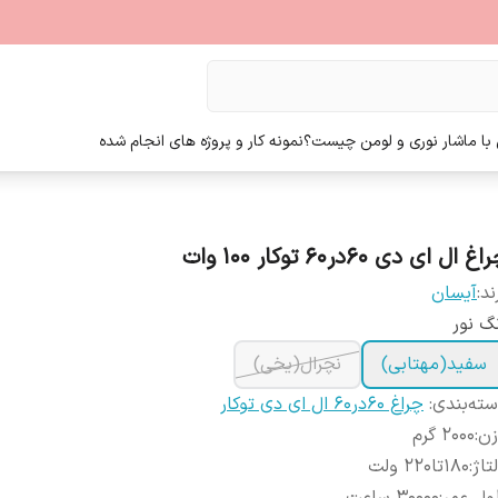
ا ما
شار نوری و لومن چیست؟
نمونه کار و پروژه های انجام شده
غ ال ای دی 60در60 توکار 100 وات
ند:
آیسان
گ نور
سفید(مهتابی)
نچرال(یخی)
ته‌بندی
:
چراغ 60در60 ال ای دی توکار
زن
:
2000 گرم
تاژ
:
180تا220 ولت