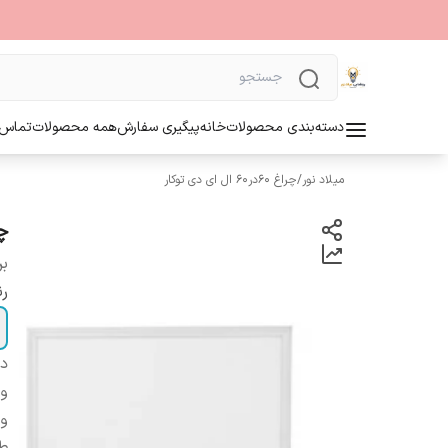
دسته‌بندی محصولات
خانه
پیگیری سفارش
همه محصولات
تماس ب
میلاد نور
/
چراغ 60در60 ال ای دی توکار
چرا
بر
رن
دس
و
ول