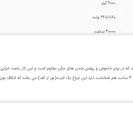
2000 گرم
180تا220 ولت
30000 ساعت
9000 لومن
100 وات
6 از انواع چراغ های پنلی است که در برابر خاموش و روشن شدن های مکرر مقاوم است و این کا
ایران
را منتظر نمی گذارد. ابعاد این چراغ 60×60 سانتیمتر است و 3 سانت هم ضخامت دارد.این چراغ بک لایت(نور از کف)
600x600 میلی‌متر
50و60 هرتز
60x60x3 سانتی‌متر