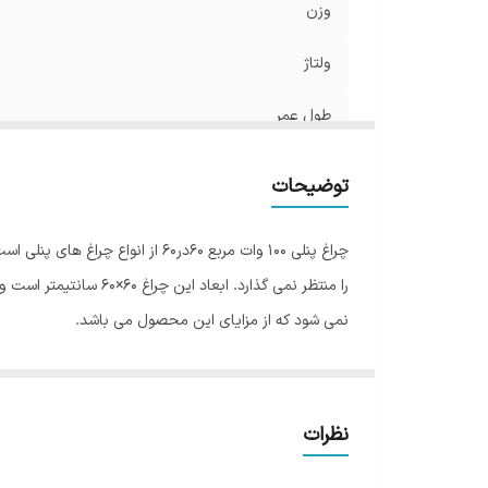
وزن
ولتاژ
طول عمر
میزان روشنایی
توضیحات
توان
چراغ پنلی 100 وات مربع 60در0
ساخت
نمی شود که از مزایای این محصول می باشد.
قطر برش سقف
فرکانس
ابعاد
نظرات