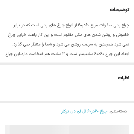
میزان روشنایی
9000 لومن
توضیحات
توان
100 وات
چراغ پنلی 100 وات مربع 60در60 از انواع چراغ های پنلی است که در برابر
ساخت
ایران
خاموش و روشن شدن های مکرر مقاوم است و این کار باعث خرابی چراغ
قطر برش سقف
600x600 میلی‌متر
نمی شود همچنین به سرعت روشن می شود و شما را منتظر نمی گذارد.
ابعاد این چراغ 60×60 سانتیمتر است و 3 سانت هم ضخامت دارد.این چراغ
فرکانس
50و60 هرتز
بک لایت(نور از کف) می باشد که اتلاف نوری ندارد و در دراز مدت دچار
ابعاد
60x60x3 سانتی‌متر
افت نوری یا بروز سایه در پنل نمی شود که از مزایای این محصول می
نظرات
باشد.
دسته‌بندی
:
چراغ 60در60 ال ای دی توکار