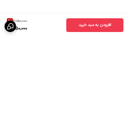
9
%
2,150,000
افزودن به سبد خرید
1,950,000
برگشت به بالا