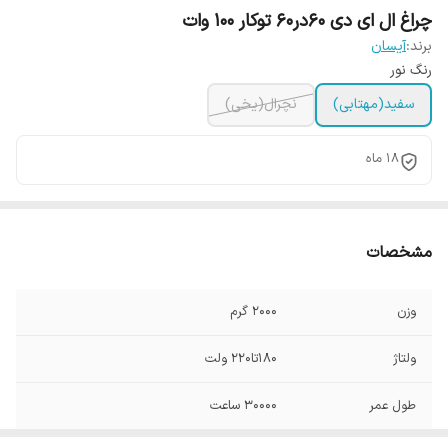
چراغ ال ای دی 60در60 توکار 100 وات
برند:
آیسان
رنگ نور
سفید(مهتابی)
نچرال(یخی)
18 ماه
مشخصات
وزن
2000 گرم
ولتاژ
180تا220 ولت
طول عمر
30000 ساعت