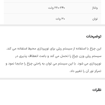
ولتاژ
220-240 ولت
توان
30 وات
فرکانس
50/60 هرتز
توضیحات
رده مصرف انرژی
A+
این چراغ با استفاده از سیستم ریلی برای نورپردازی محیط استفاده می کند.
جنس محافظ
فلز
سیستم ریلی وزن چراغ را تحمل می کند و باعث انعطاف پذیری در
زاویه نوردهی
120
نورپردازی می شود. با این سیستم می توان به راحتی چراغ را جابجا نمود و
تمرکز نور آن را تغییر داد.
شکل
استوانه
این سیستم می توان روی دیوار، سقف، زمین یا سایر سطوح نصب کرد یا به
نوع پایه
متصل
صورت آویز با استفاده از یک میله از آن استفاده کرد. به علت تابش موضعی
نظرات
نور و نحوه نصب، کاربرد اصلی این لامپ در روشن نمودن ویترین ها و
طول عمر
25000 ساعت
اشیاء ایستاده و یا نصب شده روی دیوار می باشد و این منبع نور به علت