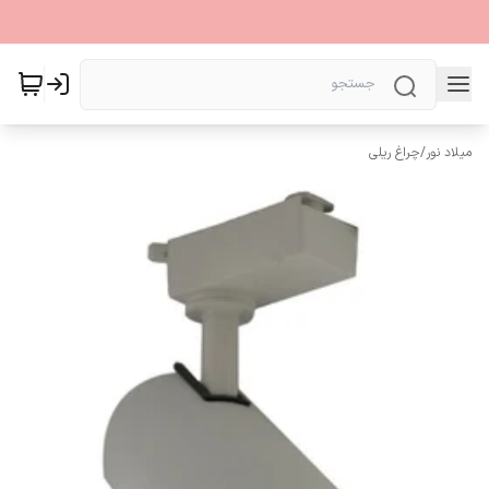
میلاد نور
/
چراغ ریلی