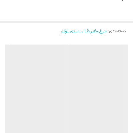
باشد.
این محصول دارای ۲ ترانس (درایور) بزرگ می باشد که طول عمر بیشتری
نسبت به مدل های دیگردارد.
دسته‌بندی
:
چراغ 60در60 ال ای دی توکار