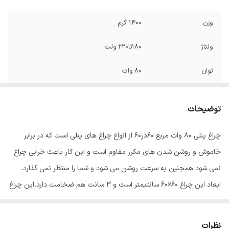
وزن
1400 گرم
ولتاژ
180تا220 ولت
توان
80 وات
فرکانس
50و60 هرتز
توضیحات
قطر برش سقف
600x600 میلی‌متر
چراغ پنلی 80 وات مربع 60در60 از انواع چراغ های پنلی است که در برابر
طول عمر
30000 ساعت
خاموش و روشن شدن های مکرر مقاوم است و این کار باعث خرابی چراغ
میزان روشنایی
5500 لومن
نمی شود همچنین به سرعت روشن می شود و شما را منتظر نمی گذارد.
ابعاد این چراغ 60×60 سانتیمتر است و 3 سانت هم ضخامت دارد.این چراغ
ابعاد
60x60x3 سانتی‌متر
بک لایت(نور از کف) می باشد که اتلاف نوری ندارد و در دراز مدت دچار
افت نوری یا بروز سایه در پنل نمی شود که از مزایای این محصول می
نظرات