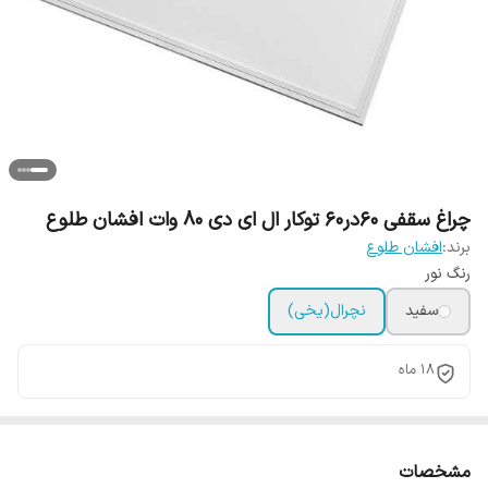
چراغ سقفی 60در60 توکار ال ای دی 80 وات افشان طلوع
برند:
افشان طلوع
رنگ نور
سفید
نچرال(یخی)
18 ماه
مشخصات