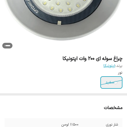
چراغ سوله ای 200 وات اپتونیکا
برند:
اپتونیکا
نور
سفید
مشخصات
شار نوری
11500 لومن