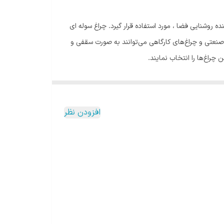
ن کننده روشنایی فضا ، مورد استفاده قرار گیرد. چراغ سوله ای
ی صنعتی و چراغ‌های کارگاهی می‌توانند به صورت سقفی و
چراغ‌ها را انتخاب نمایند.
مپ‌های فلورسنتی
و
لامپ‌های ال ای دی
به کار برد ،
افزودن نظر
د، که می‌توان از این پروژکتور در هرجایی که رطوبت وجود
رد
و از مزایای آن می‌توان به مصرف کم انرژی و تولید نور
مل جلوگیری می‌نماید.