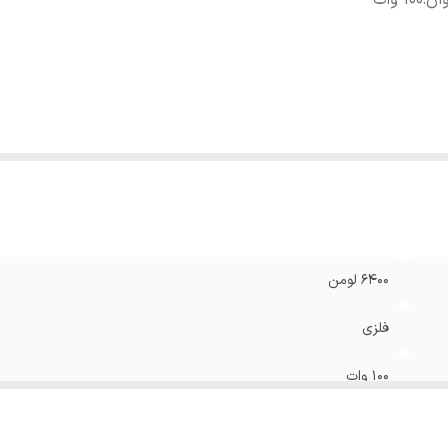
ان
:
100 وات
6400 لومن
فلزی
100 وات