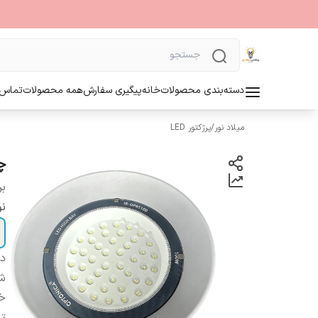
دسته‌بندی محصولات
خانه
پیگیری سفارش
همه محصولات
تماس ب
میلاد نور
/
پرژکتور LED
چر
بر
نو
دس
شا
خ