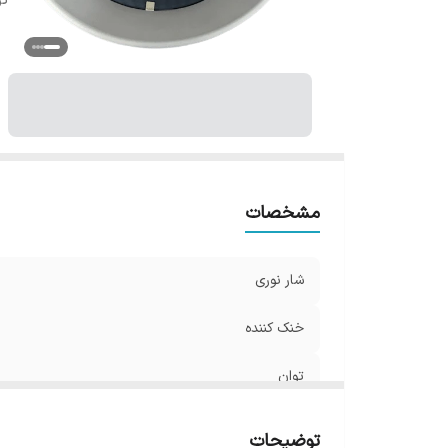
تو
مشخصات
شار نوری
خنک کننده
توان
توضیحات