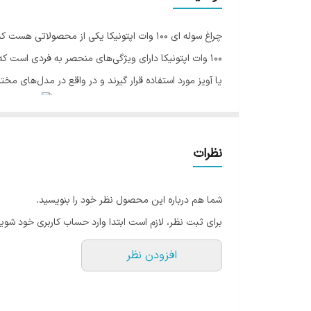
چراغ سوله ای 100 وات اپتونیکا یکی از محصولا
100 وات اپتونیکا دارای ویژگی‌های منحصر به فردی است ک
یا آویز مورد استفاده قرار گیرند و در واقع در مدل‌های مخ
چراغ‌ های سوله‌ ای دارای مدل‌های مختلفی هستند و در ساخ
همچنین این چراغ‌ها ضد ضربه و ضد گرد و غبار هستند که با
نظرات
چراغ سوله‌ ای اپتونیکا
شما هم درباره این محصول نظر خود را بنویسید.
این چراغ همانطور که از نامش مشخص است در اماکن صنعتی ما
برای ثبت نظر، لازم است ابتدا وارد حساب کاربری خود شوید
دارد با خیال راحت و اطمینان استفاده نمود . چراغ سوله ای 100 وات اپتونیکا بهترین انتخاب برای انواع کارگاه‌ها و سوله‌ها و محیط‌های فروشگاهی می‌با
افزودن نظر
چراغ سوله ای اپتونیکا به صورت روکار توسط یک قلاب که 
بسیار زیاد آن و کیفیت بالایش اشاره کرد. این محصول از