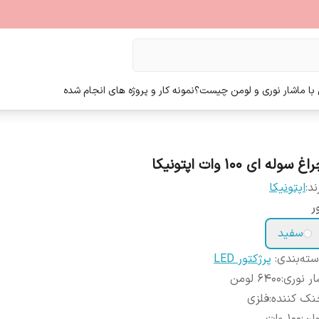
ا ما
شار نوری و لومن چیست؟
نمونه کار و پروژه های انجام شده
اغ سوله ای 100 وات اپتونیکا
ند:
اپتونیکا
ر
سفید
ته‌بندی
:
پرژکتور LED
ر نوری
:
6400 لومن
نک کننده
:
فلزی