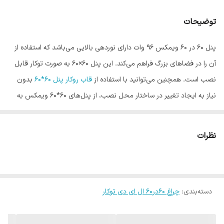
توان
96 وات
توضیحات
فرکانس
50 هرتز
پنل ۶۰ در ۶۰ ویمکس ۹۶ وات دارای نوردهی بالایی می‌باشد که استفاده از
رده مصرف انرژی
A++
آن را در فضاهای بزرگ فراهم می‌کند. این پنل ۶۰×۶۰ به صورت توکار قابل
جنس محافظ
پلی کربنات
نصب است. همچنین می‌توانید با استفاده از
قاب روکار پنل ۶۰*۶۰
بدون
نیاز به ایجاد تغییر در ساختار محل نصب، از پنل‌های ۶۰*۶۰ ویمکس به
زاویه نوردهی
120
صورت روکار استفاده کنید. نوع چیپ استفاده شده در این پنل ها LED بوده
شکل
مربع
که به همین دلیل مصرف انرژی کم و نوردهی بالایی را به همراه دارد که این
نظرات
نور فاقد
اشعه ایکس
و
مادون قرمز
بوده و به همین دلیل باعث خستگی و
نوع پایه
سیمی
خیرگی چشم نمی‌شود. در کنار آن مصرف کم انرژی منجر به کاهش
نحوه قرارگیری و
دیواری
هزینه‌های برق به میزان قابل توجهی می‌شود که برای محیط‌های پر مصرف
نصب
دسته‌بندی
:
چراغ 60در60 ال ای دی توکار
گزینه مناسبی است.
قطر برش سقف
60 میلی‌متر