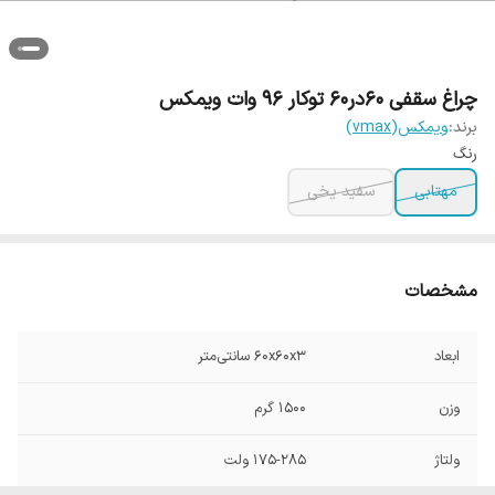
چراغ سقفی 60در60 توکار 96 وات ویمکس
برند:
ویمکس(vmax)
رنگ
مهتابی
سفید یخی
مشخصات
ابعاد
60x60x3 سانتی‌متر
وزن
1500 گرم
ولتاژ
175-285 ولت