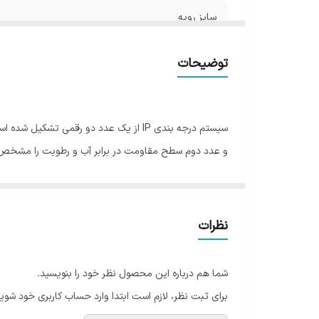
سایز رویه
ip
توضیحات
شار نوری
ساخت
سیستم درجه بندی IP از یک عدد دو رقمی
و عدد دوم سطح مقاومت در برابر آب و رطوبت را مشخص می‌کند که عدد مقاومت در برابر گر
مقایسه شاخصه‌ های اختصاصی کلاس‌های مختلف IP:
نظرات
رقم اول
در
کدIP
شما هم درباره این محصول نظر خود را بنویسید.
0
بد
برای ثبت نظر، لازم است ابتدا وارد حساب کاربری خود شوید