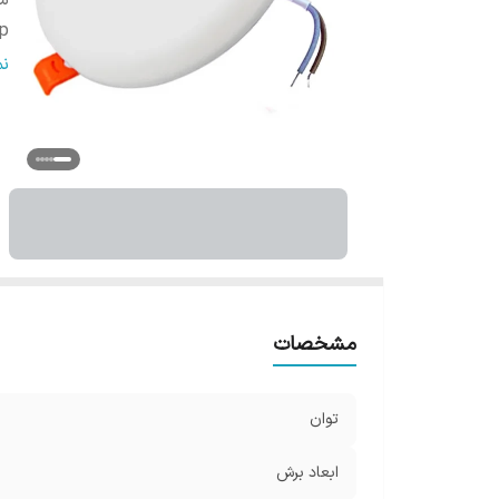
سا
ip
شا
ن
س
مشخصات
توان
ابعاد برش