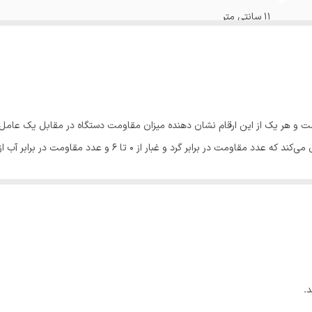
۱۱ سانتی متر
65
۷۰۰ لومن
ایران
 تشکیل شده است و هر یک از این ارقام نشان دهنده میزان مقاومت دستگاه در مقابل یک 
د و غبار از 0 تا 6 و عدد مقاومت در برابر آب از 0 تا 9 متغیر است.
جه حفاظت
توضیحات
ون حفاظت
بدون هیچ گونه حفاظت خاص
.