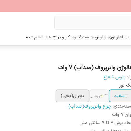
ا ما
شار نوری و لومن چیست؟
نمونه کار و پروژه های انجام شده
لوژن واترپروف (ضدآب) ۷ وات
ند:
پارس شعاع
گ نور
سفید
زرد
نچرال(یخی)
ته‌بندی
:
چراغ واترپروف(ضدآب)
ان
:
۷ وات
عاد برش
:
7 تا 9 سانتی متر