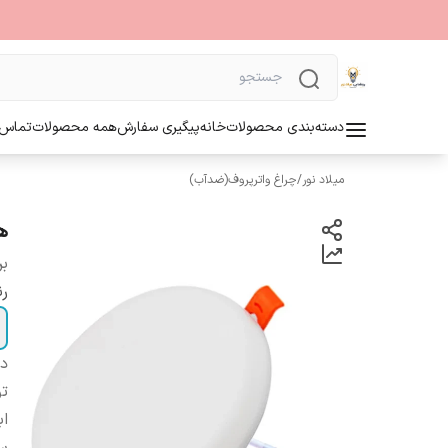
دسته‌بندی محصولات
خانه
پیگیری سفارش
همه محصولات
تماس ب
میلاد نور
/
چراغ واترپروف(ضدآب)
ها
بر
رن
دس
تو
اب