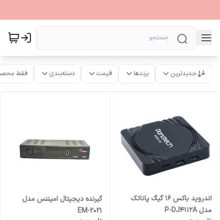
جدیدترین
برندها
قیمت
دسته‌بندی
فقط محصو
اندروید باکس ۱۶ گیگ پاناتک
گیرنده دیجیتال امیننس مدل
مدل P-DJ4112A
EM-2021